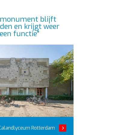
smonument blijft
den en krijgt weer
een functie"
Calandlyceum Rotterdam