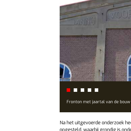
Fronton met jaartal van de bouw
Na het uitgevoerde onderzoek hee
opgesteld, waarbij grondig is on