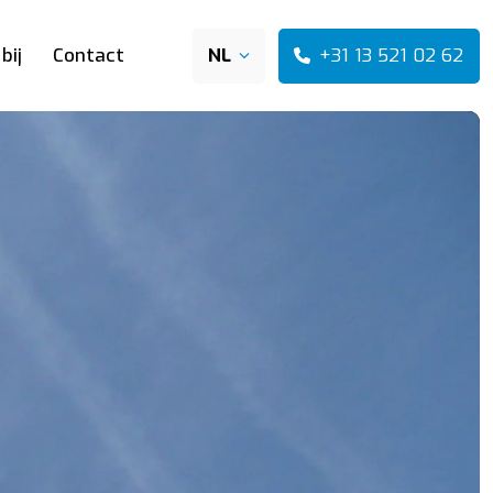
+31 13 521 02 62
bij
Contact
NL