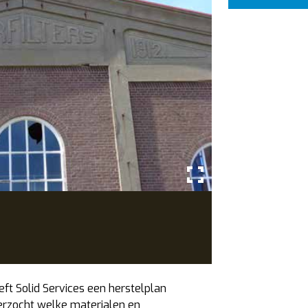
Betonnen kozijn b
ft Solid Services een herstelplan
derzocht welke materialen en