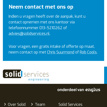
Neem contact met ons op
Indien u vragen heeft over de aanpak, kunt u
contact opnemen met ons kantoor via
telefoonnummer 013-5210262 of
advies@solidservices.nl
.
Voor vragen, een gratis intake of offerte op maat,
neem contact op met
Chris Suurmond
of
Rob Cools
.
Over Solid
Team
Solid Services