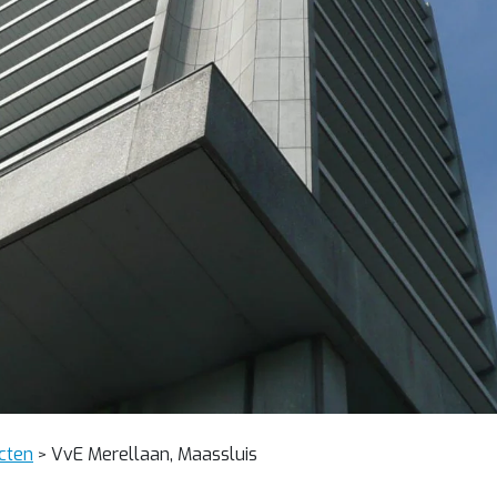
cten
VvE Merellaan, Maassluis
>