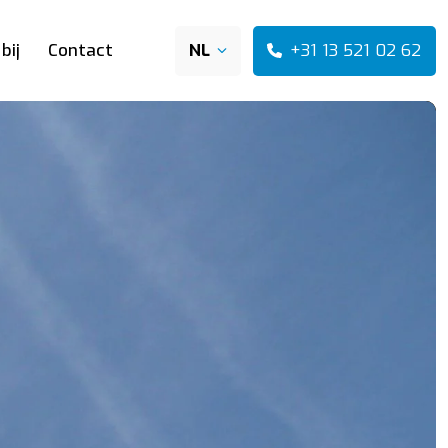
+31 13 521 02 62
bij
Contact
NL