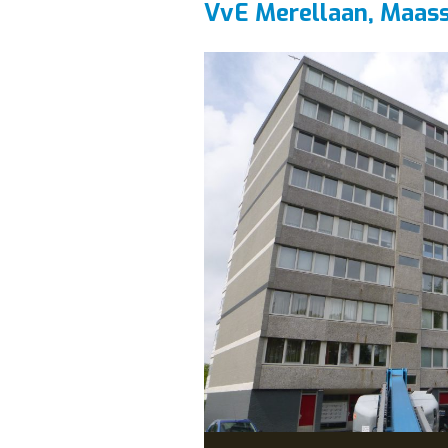
VvE Merellaan, Maass