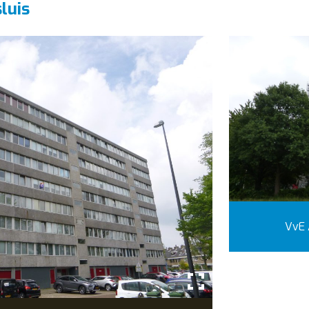
luis
VvE 