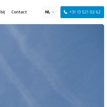
+31 13 521 02 62
bij
Contact
NL