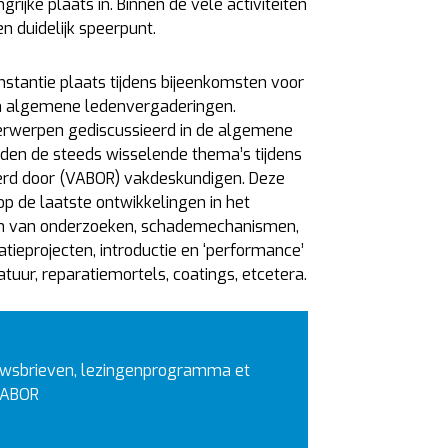
ijke plaats in. Binnen de vele activiteiten
n duidelijk speerpunt.
instantie plaats tijdens bijeenkomsten voor
n algemene ledenvergaderingen.
erwerpen gediscussieerd in de algemene
den de steeds wisselende thema’s tijdens
erd door (VABOR) vakdeskundigen. Deze
 de laatste ontwikkelingen in het
en van onderzoeken, schademechanismen,
atieprojecten, introductie en ‘performance’
uur, reparatiemortels, coatings, etcetera.
euwsbrieven, lezingenprogramma et
VABOR