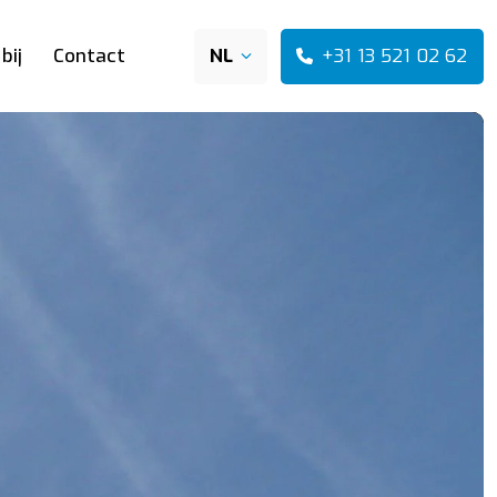
+31 13 521 02 62
bij
Contact
NL