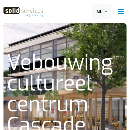
NL
Vebouwing
cultureel
centrum
Cascade